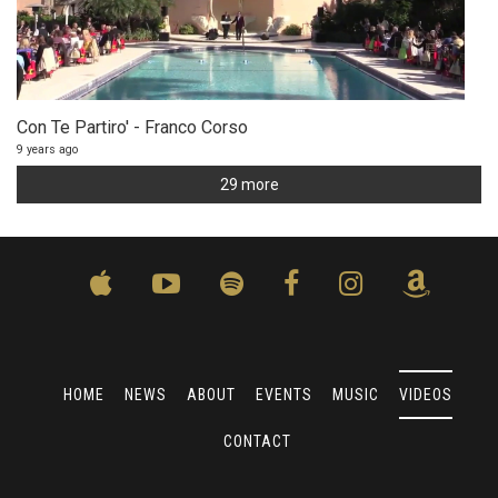
Con Te Partiro' - Franco Corso
9 years ago
29 more
HOME
NEWS
ABOUT
EVENTS
MUSIC
VIDEOS
CONTACT